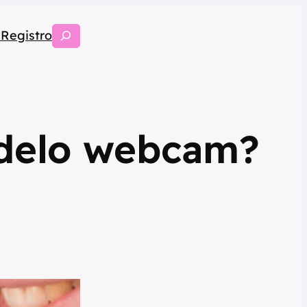
Search
 Registro
odelo webcam?